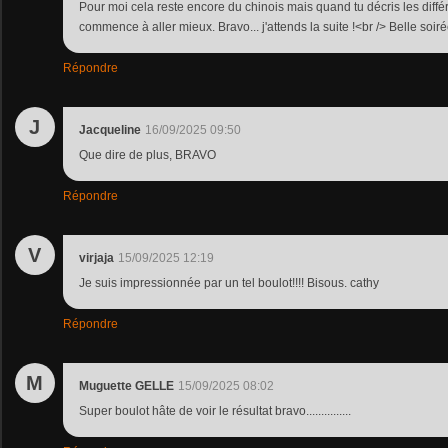
Pour moi cela reste encore du chinois mais quand tu décris les différ
commence à aller mieux. Bravo... j'attends la suite !<br /> Belle soi
Répondre
J
Jacqueline
16/09/2025 09:50
Que dire de plus, BRAVO
Répondre
V
virjaja
15/09/2025 12:19
Je suis impressionnée par un tel boulot!!!! Bisous. cathy
Répondre
M
Muguette GELLE
15/09/2025 08:02
Super boulot hâte de voir le résultat bravo...............