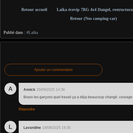
Retour accueil
Laika écovip 7RG 4x4 Dangel, restructura
Retour (Nos camping-car)
Publié dans :
#Laïka
Ajouter un commentaire
A
Annick
29/09/2025 14:36
Bravo les garçons quel travail ça a déja beaucoup changé. courage p
Répondre
L
Lavandine
19/09/2025 19:36