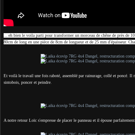
... eh bien le voila parti pour transformer un morceau de chêne de près de 10
80cm de long en une pièce de 8cm de longueur et de 25 mm d'épaisseur. Chac
Et voilà le travail une fois raboté, assemblé par rainurage, collé et poncé. Il
sintobois, poncer et peindre.
A notre retour Loïc s'empresse de placer le panneau et il épouse parfaitement