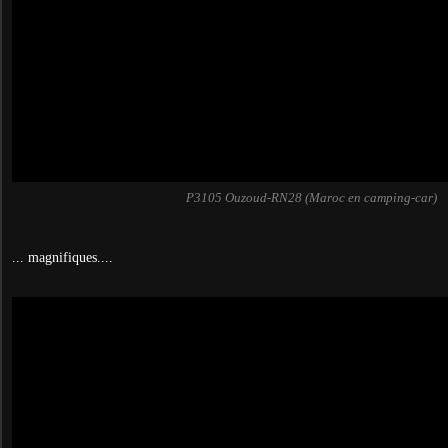
P3105 Ouzoud-RN28 (Maroc en camping-car)
... magnifiques....