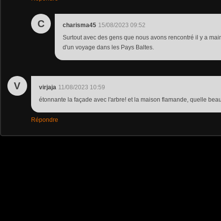
C
charisma45
15/08/2023 09:52
Surtout avec des gens que nous avons rencontré il y a mai
d'un voyage dans les Pays Baltes.
V
virjaja
11/08/2023 10:59
étonnante la façade avec l'arbre! et la maison flamande, quelle beau
Répondre