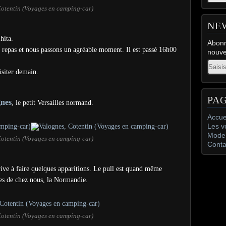
Cotentin (Voyages en camping-car)
NE
hita.
Abonn
e repas et nous passons un agréable moment. Il est passé 16h00
nouve
Email
isiter demain.
PA
gnes
, le petit Versailles normand.
Accue
Les v
Mode 
Cotentin (Voyages en camping-car)
Conta
rrive à faire quelques apparitions. Le pull est quand même
res de chez nous, la Normandie.
Cotentin (Voyages en camping-car)