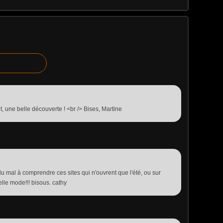
, une belle découverte ! <br /> Bises, Martine
u mal à comprendre ces sites qui n'ouvrent que l'été, ou sur
lle mode!!! bisous. cathy