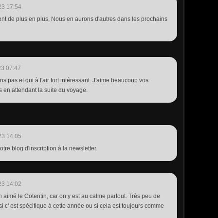
23 17:54
ment de plus en plus, Nous en aurons d'autres dans les prochains
23 07:47
 pas et qui à l'air fort intéressant. J'aime beaucoup vos
s en attendant la suite du voyage.
23 14:05
otre blog d'inscription à la newsletter.
23 14:02
 aimé le Cotentin, car on y est au calme partout. Très peu de
i c' est spécifique à cette année ou si cela est toujours comme