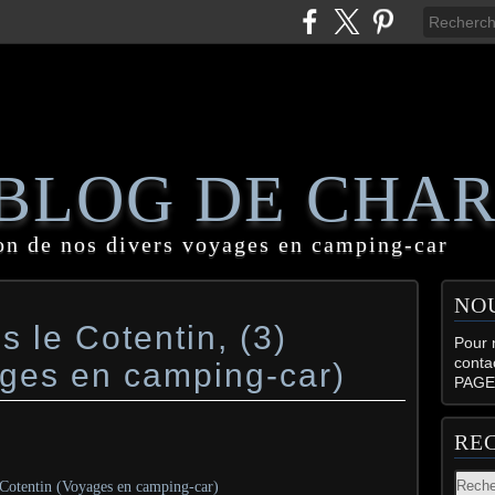
 BLOG DE CHA
on de nos divers voyages en camping-car
NO
 le Cotentin, (3)
Pour n
conta
ges en camping-car)
PAGE
RE