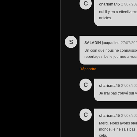
C
charisma45
27/07/20
oui il y en a effective
articles.
S
SALADIN jacqueline
27/07/20
Un coin que nous ne connaissons
reportages, belle journée à vou
Répondre
C
charisma45
27/07/20
Je n'ai pas trouvé sur v
C
charisma45
27/07/20
Merci. Nous avons bien
monde, je ne sais pas s
cela.