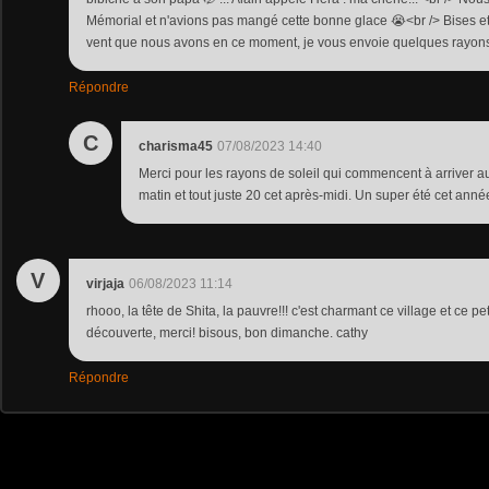
Mémorial et n'avions pas mangé cette bonne glace 😭<br /> Bises e
vent que nous avons en ce moment, je vous envoie quelques rayons
Répondre
C
charisma45
07/08/2023 14:40
Merci pour les rayons de soleil qui commencent à arriver a
matin et tout juste 20 cet après-midi. Un super été cet anné
V
virjaja
06/08/2023 11:14
rhooo, la tête de Shita, la pauvre!!! c'est charmant ce village et ce pe
découverte, merci! bisous, bon dimanche. cathy
Répondre