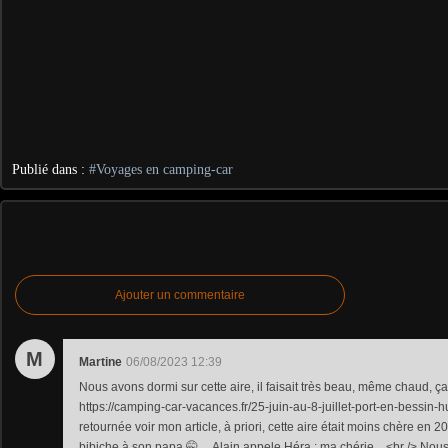
Publié dans :
#Voyages en camping-car
Ajouter un commentaire
M
Martine
06/08/2023 12:39
Nous avons dormi sur cette aire, il faisait très beau, même chaud, ça 
https://camping-car-vacances.fr/25-juin-au-8-juillet-port-en-bessin-h
retournée voir mon article, à priori, cette aire était moins chère en 201
bibiche à son papa 🤭 ... Alain appele Héra : ma chérie... <br /> No