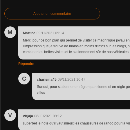
Ajouter un commentaire
M
Martine
09/11/2021 09:14
Merci pour ce bon plan qui permet de visiter ce magnifique joyau en 
l'impression que je trouve de moins en moins d'infos sur les blogs, p
combiner les belles visites et le stationnement sûr de nos véhicules..
Répondre
C
charisma45
09/11/2021 10:47
Surtout, pour stationner en région parisienne et en règle 
villes
V
virjaja
08/11/2021 09:12
superbe! je note qu'il vaut mieux les chaussures de rando pour la visi