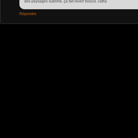
des paysages sublime, ça fait rêver! bisous. cathy
Répondre