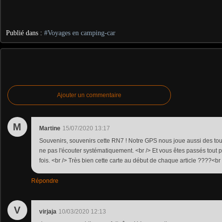
Publié dans :
#Voyages en camping-car
Ajouter un commentaire
M
Martine
15/07/2020 13:17
Souvenirs, souvenirs cette RN7 ! Notre GPS nous joue aussi des t
ne pas l'écouter systématiquement. <br /> Et vous êtes passés tout
fois. <br /> Très bien cette carte au début de chaque article ????<br
Répondre
V
virjaja
10/03/2020 12:13