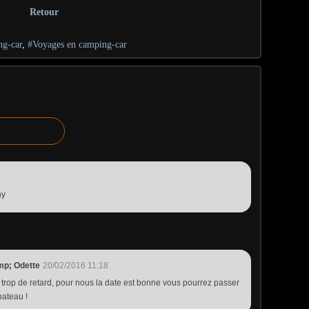
Retour
ng-car
,
#Voyages en camping-car
hy
mp; Odette
20/02/2016 11:18
re trop de retard, pour nous la date est bonne vous pourrez passer
bateau !