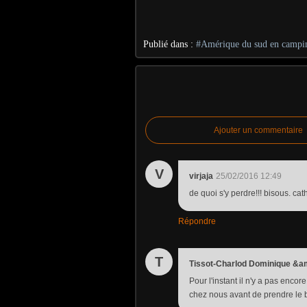
Publié dans :
#Amérique du sud en campi
Ajouter un commentaire
V
virjaja
25/02/2016 12:49
de quoi s'y perdre!!! bisous. cat
Répondre
T
Tissot-Charlod Dominique &a
Pour l'instant il n'y a pas enco
chez nous avant de prendre le 