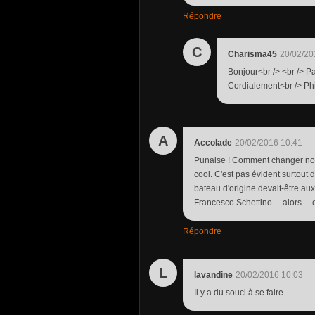
Répondre
C
Charisma45
20/02/20
Bonjour<br /> <br /> Pa
Cordialement<br /> Ph
A
Accolade
20/02/2016 10:41
Punaise ! Comment changer notre
cool. C'est pas évident surtout d
bateau d'origine devait-être a
Francesco Schettino ... alors ... 
Répondre
L
lavandine
20/02/2016 10:03
Il y a du souci à se faire .....