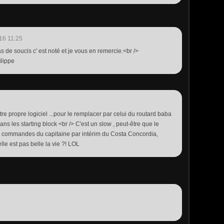
16 11:25
s de soucis c' est noté et je vous en remercie.<br />
ilippe
 propre logiciel ...pour le remplacer par celui du routard baba
ans les starting block <br /> C'est un slow , peut-être que le
ux commandes du capitaine par intérim du Costa Concordia,
elle est pas belle la vie ?! LOL