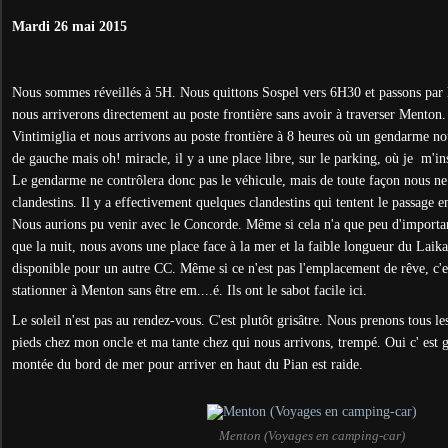
Mardi 26 mai 2015
Nous sommes réveillés à 5H. Nous quittons Sospel vers 6H30 et passons par l'I
nous arriverons directement au poste frontière sans avoir à traverser Menton
Vintimiglia et nous arrivons au poste frontière à
8 heures où un gendarme nous
de gauche mais oh! miracle, il y a une place libre, sur le parking, où
je m'ins
Le gendarme ne contrô
lera donc pas le véhicule, mais de toute façon nous ne
clandestins. Il y a effectivement quelques clandestins qui tentent le passage e
Nous aurions pu venir avec le Concorde. Même si cela n'a que peu d'importan
que la nuit, nous avons une place face à la mer
et la faible longueur du Laika 
disponible pour un autre CC. Même si ce n'est pas l'emplacement de rêve, c'e
stationner à Ment
on sans être em....é. Ils ont le sabot facile ici.
Le soleil n'est pas au rendez-vous. C'est plutôt grisâtre. Nous prenons tous le
pieds chez
mon oncle et ma tante chez qui nous arrivons, trempé. Oui c' est gr
montée
du bord de mer pour arriver en haut du Pian est raide.
Menton (Voyages en camping-car)