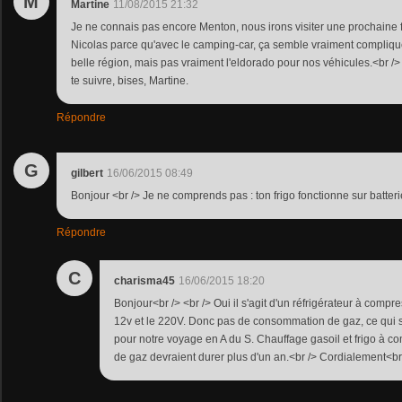
M
Martine
11/08/2015 21:32
Je ne connais pas encore Menton, nous irons visiter une prochaine f
Nicolas parce qu'avec le camping-car, ça semble vraiment compliqué .
belle région, mais pas vraiment l'eldorado pour nos véhicules.<br /> 
te suivre, bises, Martine.
Répondre
G
gilbert
16/06/2015 08:49
Bonjour <br /> Je ne comprends pas : ton frigo fonctionne sur batterie
Répondre
C
charisma45
16/06/2015 18:20
Bonjour<br /> <br /> Oui il s'agit d'un réfrigérateur à compre
12v et le 220V. Donc pas de consommation de gaz, ce qui 
pour notre voyage en A du S. Chauffage gasoil et frigo à co
de gaz devraient durer plus d'un an.<br /> Cordialement<b