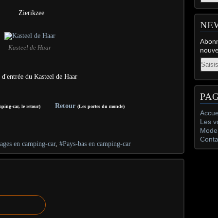
Zierikzee
NE
Abonn
Kasteel de Haar
nouve
Email
 d'entrée du Kasteel de Haar
PA
Retour
camping-car, le retour)
(Les portes du monde)
Accue
Les v
Mode 
Conta
ages en camping-car
,
#Pays-bas en camping-car