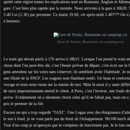
quitté cette région toutes les explications sont en Roumain, Anglais et Alle
gare. C'est bien plus rapide que la montée. Nous arrivons à la gare à 16h20. 
5.40 Lei (1.3€) par personne. Ce matin 19.60, cet après-midi 5.40???? On s
à bestiaux.
Gare de Sinaia, Roumanie en camping-car
Le train qui devait partir à 17h arrive à 18h15. Lorsque l'on prend le train e
chose dont l'on peut-être sûr, c'est l'heure prévue de départ; c'est écrit sur le
gens attendent sur les voies sans s'énerver; ils semblent avoir l'habitude. Je
une filiale de la SNCF. Les wagons sont flambant neufs. Un beau et confor
voyage et nous nous ruons sur la station de taxi. Mais là aussi il y aune diffé
de taxis impressionnante attend le client. A Paris, c'est l'inverse, une foule de
arrive. Evidemment on a sûrement choisi celui qu'il ne fallait pas, mais on 
pris le premier de la file.
Encore un qui a trop regardé "TAXI". Une Logan avec des élargisseurs d'aile,
le son à fond; je ne vous parle pas du bruit de l'échappement. 90/100 km/h d
Tout d'un coup je m'aperçois que le compteur de fonctionne pas. Je le fais r