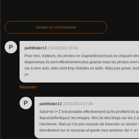
Ajouter un commentaire
P
pathfinder13
21/02/2014 19:44
Pour moi, visiteurs, les photos ne s'agrandissent pas en cliquant d
diaporamas ils sont effectivement plus grands mais les photos sont
car à mon avis, elles sont trop réduites en taille. Mais pas grave, to
a+
Répondre
P
pathfinder13
22/02/2014 07:39
Salut<br /> C'est possible effectivement qu'ils profitent du
&quot;tailler&quot; les images. Moi j'ai des blogs sur les 2 
l'ancienne. Mais je n'ai pas essayer de basculer un ancien
directement sur le nouveau et garde mes anciens.<br /> a+