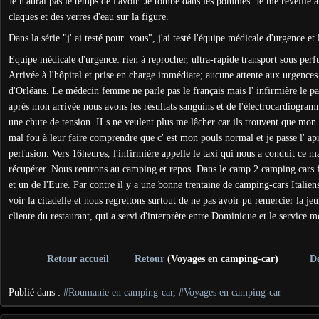
Je n'aurai pas le temps de l'avoir. Je tombe dans les pommes. Je me réveille a
claques et des verres d'eau sur la figure.
Dans la série "j' ai testé pour vous", j'ai testé l'équipe médicale d'urgence et
Equipe médicale d'urgence: rien à reprocher, ultra-rapide transport sous perfu
Arrivée à l'hôpital et prise en charge immédiate; aucune attente aux urgences
d'Orléans. Le médecin femme ne parle pas le français mais l' infirmière le p
après mon arrivée nous avons les résultats sanguins et de l'électrocardiogra
une chute de tension. ILs ne veulent plus me lâcher car ils trouvent que mon p
mal fou à leur faire comprendre que c' est mon pouls normal et je passe l' apr
perfusion. Vers 16heures, l'infirmière appelle le taxi qui nous a conduit ce m
récupérer. Nous rentrons au camping et repos. Dans le camp 2 camping cars 
et un de l'Eure. Par contre il y a une bonne trentaine de camping-cars Italie
voir la citadelle et nous regrettons surtout de ne pas avoir pu remercier la 
cliente du restaurant, qui a servi d'interprète entre Dominique et le service m
Retour accueil
Retour
(Voyages en camping-car)
D
Publié dans :
#Roumanie en camping-car
,
#Voyages en camping-car