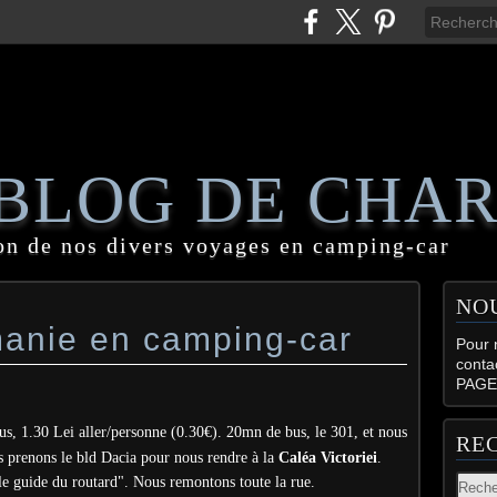
 BLOG DE CHA
on de nos divers voyages en camping-car
NO
anie en camping-car
Pour n
conta
PAGE
us, 1.30 Lei aller/personne (0.30€). 20mn de bus, le 301, et nous
RE
s prenons le bld Dacia pour nous rendre à la
Caléa Victoriei
.
le guide du routard". Nous remontons toute la rue.