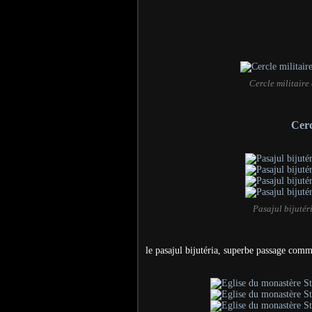
Cercle militair
Cerc
Pasajul bijuté
le pasajul bijutéria, superbe passage comm