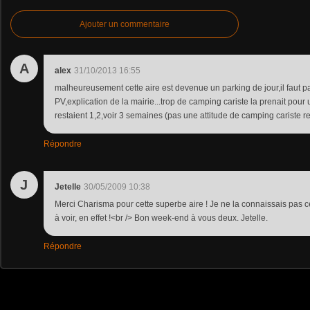
Ajouter un commentaire
A
alex
31/10/2013 16:55
malheureusement cette aire est devenue un parking de jour,il faut p
PV,explication de la mairie...trop de camping cariste la prenait pou
restaient 1,2,voir 3 semaines (pas une attitude de camping cariste 
Répondre
J
Jetelle
30/05/2009 10:38
Merci Charisma pour cette superbe aire ! Je ne la connaissais pas ce
à voir, en effet !<br /> Bon week-end à vous deux. Jetelle.
Répondre