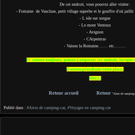
De cet endroit, vous pourrez aller visiter:
- Fontaine de Vaucluse, petit village superbe et le gouffre d'où jailli
- L isle sur sorgue
- Le mont Ventoux
- Avignon
- CArpentras
- Vaison la Romaine........ etc..........
Et comme toujours, pensez à respecter cet endroit, lorsque v
d'autres prendront votre place.
Merci.
Retour accueil
Retour
"Aires de camping-
Publié dans :
#Aires de camping-car
,
#Voyages en camping-car