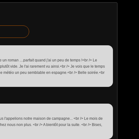
me un roman ....parfait quand j'ai un peu de temps !<br /> Le
t plutôt vide. Je l'ai rarement vu ainsi.<br /> Je vois que le temps
i une météo un peu semblable en espagne.<br /> Belle soirée.<br
us l'appelions notre maison de campagne... <br /> Le mois de
z nous non plus. <br /> A bientôt pour la suite. <br /> Bises,