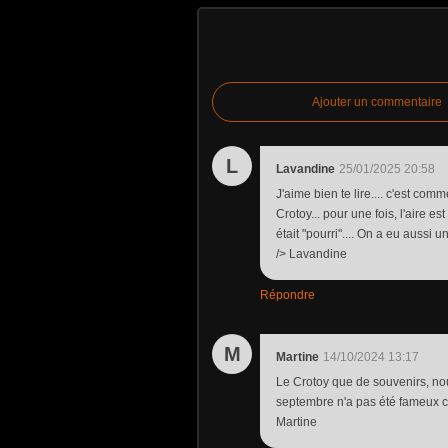
Ajouter un commentaire
L
Lavandine
25/01/2025 20:58
J'aime bien te lire.... c'est com
Crotoy... pour une fois, l'aire es
était "pourri".... On a eu auss
/> Lavandine
Répondre
M
Martine
14/10/2024 13:17
Le Crotoy que de souvenirs, no
septembre n'a pas été fameux che
Martine