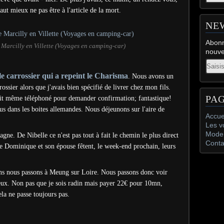
aut mieux ne pas être à l'article de la mort.
NE
Abonn
Marcilly en Villette (Voyages en camping-car)
nouve
Email
le carrossier qui a repeint le Charisma
. Nous avons un
rrossier alors que j'avais bien spécifié de livrer chez mon fils.
PA
it même téléphoné pour demander confirmation; fantastique!
s dans les boites allemandes. Nous déjeunons sur l'aire de
Accue
Les v
Mode 
gne. De Nibelle ce n'est pas tout à fait le chemin le plus direct
Conta
 de Dominique et son épouse fêtent, le week-end prochain,
leurs
ans nous passons à Meung sur Loire. Nous passons donc voir
veux. Non pas que je sois radin mais payer 22€ pour 10mn,
la ne passe toujours pas.