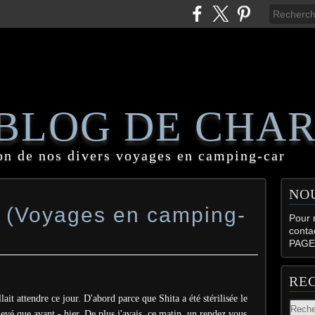
 BLOG DE CHA
on de nos divers voyages en camping-car
NO
! (Voyages en camping-
Pour n
conta
PAGE
RE
ait attendre ce jour. D'abord parce que Shita a été stérilisée le
nlevé que avant - hier. De plus j'avais, ce matin, un rendez vous,