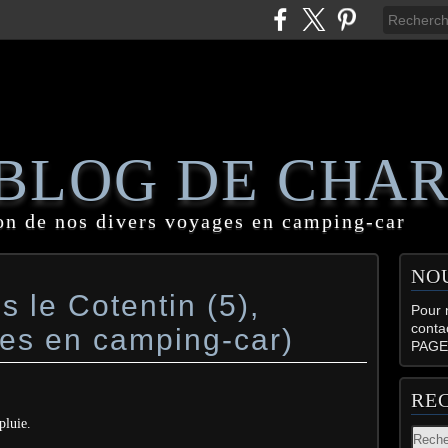
 BLOG DE CHA
on de nos divers voyages en camping-car
NO
 le Cotentin (5),
Pour n
conta
ges en camping-car)
PAGE
RE
pluie.