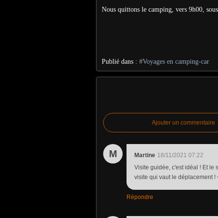
Nous quittons le camping, vers 9h00, sous
Publié dans :
#Voyages en camping-car
Ajouter un commentaire
M
Martine
18/11/2021 07:22
Visite guidée, c'est idéal ! Et le
visite qui vaut le déplacement ! 
Répondre