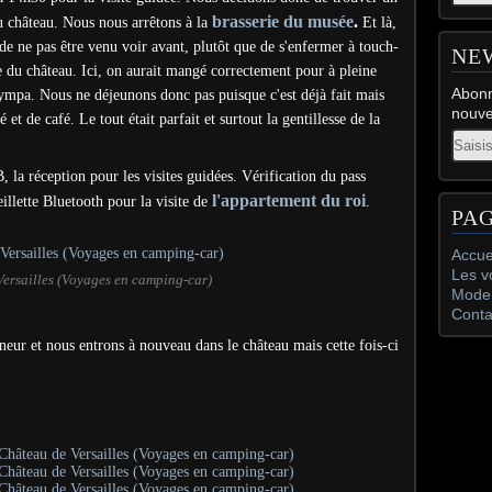
brasserie du musée
.
 du château. Nous nous arrêtons à la
Et là,
 de ne pas être venu voir avant, plutôt que de s'enfermer à touch-
NE
e du château. Ici, on aurait mangé correctement pour à pleine
Abonn
 sympa. Nous ne déjeunons donc pas puisque c'est déjà fait mais
nouve
t de café. Le tout était parfait et surtout la gentillesse de la
Email
, la réception pour les visites guidées.
Vérification du pass
l'appartement du roi
reillette Bluetooth pour la visite de
.
PA
Accue
Les v
ersailles (Voyages en camping-car)
Mode 
Conta
ur et nous entrons à nouveau dans le château mais cette fois-ci