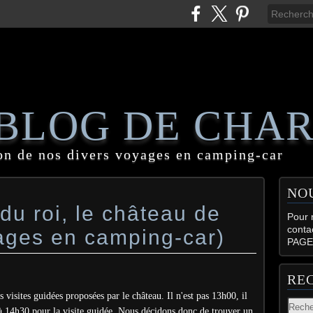
 BLOG DE CHA
on de nos divers voyages en camping-car
NO
du roi, le château de
Pour n
conta
yages en camping-car)
PAGE
RE
s visites guidées proposées par le château.
Il n'est pas 13h00, il
 à 14h30 pour la visite guidée. Nous décidons donc de trouver un