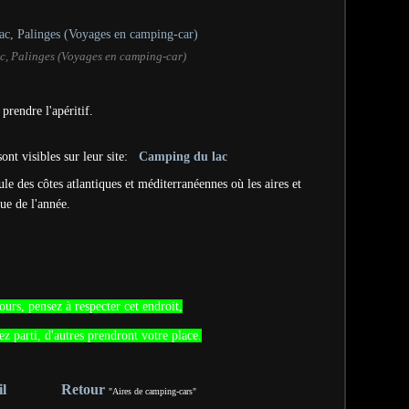
, Palinges (Voyages en camping-car)
prendre l'apéritif.
nt visibles sur leur site:
Camping du lac
ule des côtes atlantiques et
méditerranéennes où les aires et
ue de l'année.
rs, pensez à respecter cet endroit,
ez parti, d'autres prendront votre place.
l
Retour
"Aires de camping-cars"