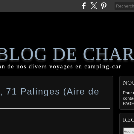
 BLOG DE CHA
on de nos divers voyages en camping-car
NO
 71 Palinges (Aire de
Pour n
conta
PAGE
RE