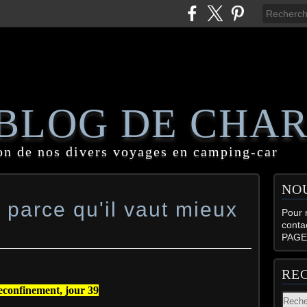
 BLOG DE CHA
on de nos divers voyages en camping-car
NO
parce qu'il vaut mieux
Pour n
conta
PAGE
RE
confinement, jour 39