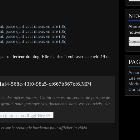
NE
Abonn
nouve
Email
e par un lecteur du blog. Elle n'a rien à voir avec la covid 19 ou
PA
Accue
Les v
1af4-568c-43f0-98a5-cf667b567ef6.MP4
Mode 
Conta
vice des pièces jointes, CJoint.com est un service de partage de
r gratuit pour partager vos documents dans vos courriels, sur
rums ou dans vos petites annonces.
w.cjoint.com/c/JLggiIHeyX5
s et sur le rectangle bordeaux pour afficher la vidéo