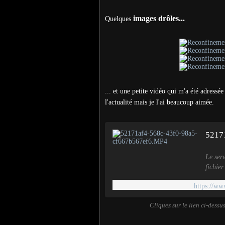
images drôles...
Quelques
... et une petite vidéo qui m'a été adressé
l'actualité mais je l'ai beaucoup aimée.
5217
Le ser
fichie
les fo
https://ww
Cliquez sur le lien ci-dessu