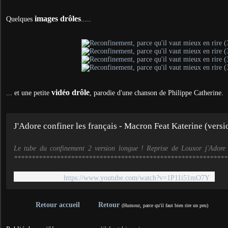
images drôles
Quelques
.....
vidéo drôle
... et une petite
, parodie d'une chanson de Philippe Catherine.
J'Adore confiner les français - Macron Feat Katerine (vers
Le tube du confinement 2 version longue ! Reprise de Louxor j'Adore
*************************************************************
https://www.youtube.com/watch?v=1P11i51mO7Y
Retour accueil
Retour
(Humour, parce qu'il faut bien rire un peu)