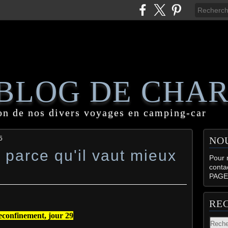
 BLOG DE CHA
on de nos divers voyages en camping-car
5
NO
parce qu'il vaut mieux
Pour n
conta
PAGE
RE
confinement, jour 29