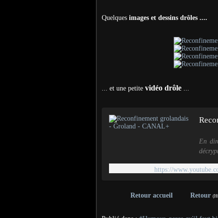
Quelques
images et dessins drôles ....
vidéo drôle
... et une petite
...
Reco
En dir
décryp
jeunes 
https://www.youtube
Retour accueil
Retour
(H