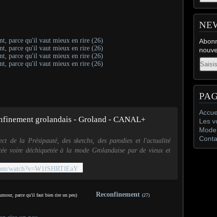
NE
Abonn
nouve
Email
PA
Accue
nfinement grolandais - Groland - CANAL+
Les v
Mode 
Conta
ect de la Présipauté, des sketchs, des parodies et l'actualité
tée voire déchiquetée à la mode Grolandaise par de vieux et
gredins journa...
.com/watch?v=W1fSHRTlEaY
Reconfinement
umour, parce qu'il faut bien rire un peu)
(27)