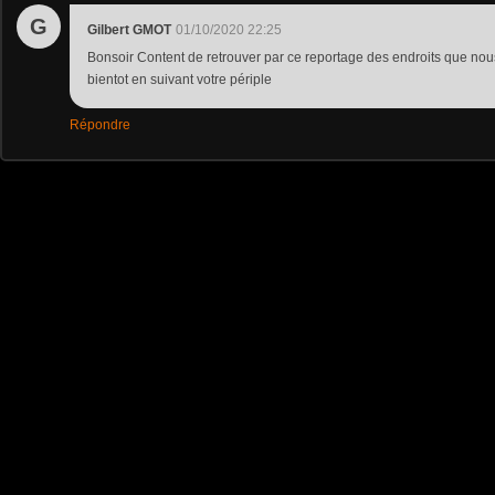
G
Gilbert GMOT
01/10/2020 22:25
Bonsoir Content de retrouver par ce reportage des endroits que nous
bientot en suivant votre périple
Répondre