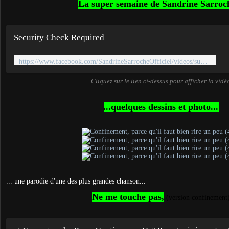
La super semaine de Sandrine Sarroch
Security Check Required
https://www.facebook.com/SandrineSarrocheOfficiel/videos/super-semaine-confin%C3%A9e-du-29-avril-2020/1063672264017780/
Cliquez sur le lien ci-dessus pour afficher la vidé
...quelques dessins et photo...
... une parodie d'une des plus grandes chanson...
Ne me touche pas,
(version confinement