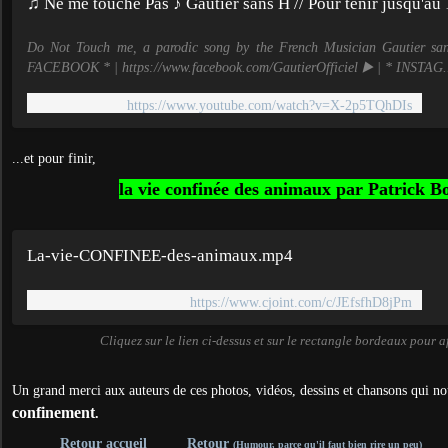
♫ Ne me touche Pas ♪ Gautier sans H // Pour tenir jusqu'au
Do Not Touch me, a parodic song by the French Musician Gautier sa
FACEBOOK * | https://www.facebook.com/GautierOfficiel ▶️ | * INSTAG.
https://www.youtube.com/watch?v=X-2p5TQhDIs
...et pour finir,
la vie confinée des animaux par Patrick B
La-vie-CONFINEE-des-animaux.mp4
https://www.cjoint.com/c/JEfsfhD8jPm
Cliquez sur le lien ci-dessus et sur le rectangle bordeaux pour a
Un grand merci aux auteurs de ces photos, vidéos, dessins et chansons qui no
confinement
.
Retour accueil
Retour
(Humour, parce qu'il faut bien rire un peu)