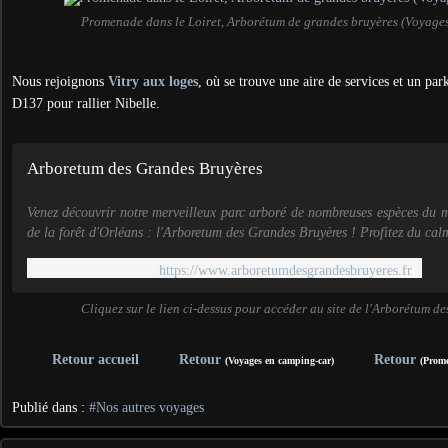
Promenade dans le Loiret, Arborétum de grandes bruyères (Voyage
Nous rejoignons
Vitry aux loges
, où se trouve une aire de services et un par
D137 pour rallier Nibelle.
Arboretum des Grandes Bruyères
Venez découvrir notre merveilleux parc arboré de nombreuses espèces du 
de la forêt d'Orléans : l'Arboretum des Grandes Bruyères ! Profitez du calme
https://www.arboretumdesgrandesbruyeres.fr
Cliquez sur le lien ci-dessus pour accéder au site de l'Arborétum d
Retour accueil
Retour
Retour
(Voyages en camping-car)
(Prome
Publié dans :
#Nos autres voyages