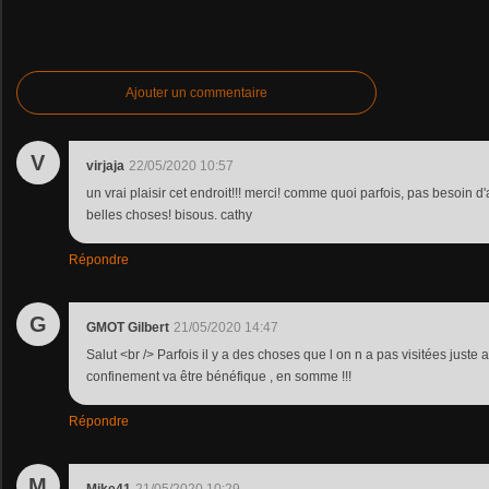
Ajouter un commentaire
V
virjaja
22/05/2020 10:57
un vrai plaisir cet endroit!!! merci! comme quoi parfois, pas besoin d'a
belles choses! bisous. cathy
Répondre
G
GMOT Gilbert
21/05/2020 14:47
Salut <br /> Parfois il y a des choses que l on n a pas visitées juste 
confinement va être bénéfique , en somme !!!
Répondre
M
Mike41
21/05/2020 10:29