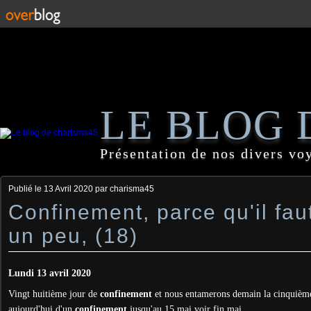
LE BLOG 
Présentation de nos divers vo
Publié le
13 Avril 2020
par charisma45
Confinement, parce qu'il faut
un peu, (18)
Lundi 13 avril 2020
Vingt huitième jour de
confinement
et nous entamerons demain la cinquièm
aujourd'hui d'un
confinement
jusqu'au 15 mai voir fin mai.