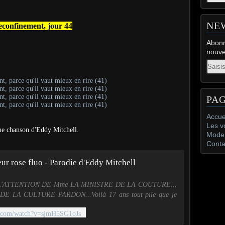
NE
confinement, jour 44
Abonn
nouve
Email
PA
Accue
Les v
une chanson d'Eddy Mitchell.
Mode 
Conta
ur rose fluo - Parodie d'Eddy Mitchell
L'ATTENTION DE Mme LA MINISTRE DE LA COUTURE...
DE LA CULTURE PARDON...Voilà 17 ans tout pile que je
e ce métier d'artiste chanteur, imitate...
e.com/watch?v=sjmH5SG1oJs