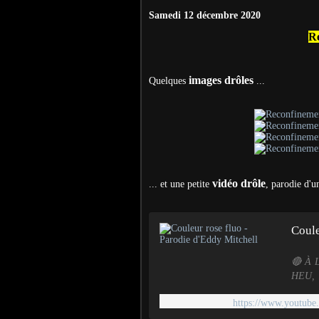
Samedi 12 décembre 2020
Re
images drôles
Quelques
...
vidéo drôle
... et une petite
, parodie d'
Coule
🔴 À 
HEU, 
pratiqu
https://www.youtub