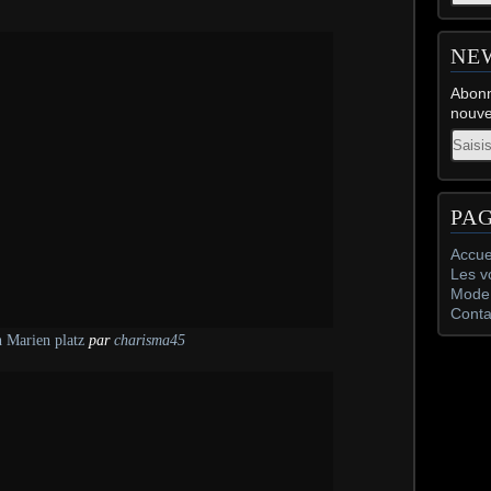
NE
Abonn
nouve
Email
PA
Accue
Les v
Mode 
Conta
 Marien platz
par
charisma45