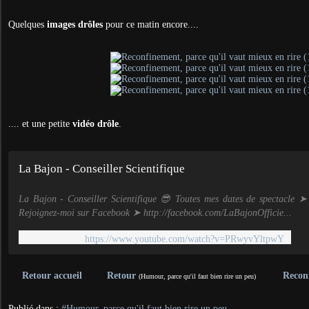
Quelques
images drôles
pour ce matin encore....
.... et une petite
vidéo drôle
.
La Bajon - Conseiller Scientifique
La Bajon - Conseiller Scientifique 😎 Toutes mes dates de spectacle 
Rejoignez-moi sur Facebook ➤ http://facebook.com/LaBajonOfficie...
https://www.youtube.com/watch?v=PRwyvYltpwY
Retour accueil
Retour
Recon
(Humour, parce qu'il faut bien rire un peu)
Publié dans :
#Humour, parce qu'il faut bien rire un peu