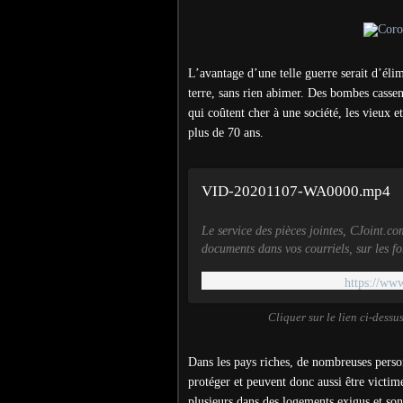
L’avantage d’une telle guerre serait d’él
terre, sans rien abimer. Des bombes cassen
qui coûtent cher à une société, les vieux 
plus de 70 ans.
VID-20201107-WA0000.mp4
Le service des pièces jointes, CJoint.co
documents dans vos courriels, sur les f
https://ww
Cliquer sur le lien ci-dessu
Dans les pays riches, de nombreuses pers
protéger et peuvent donc aussi être victim
plusieurs dans des logements exigus et son