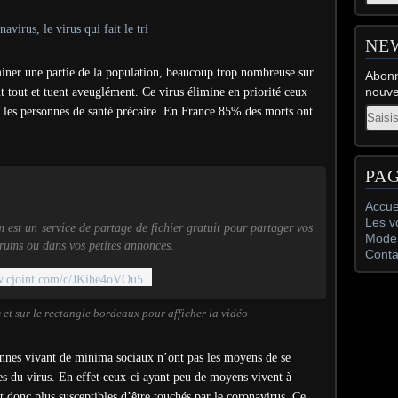
NE
iminer une partie de la population, beaucoup trop nombreuse sur
Abonn
nouve
t tout et tuent aveuglément. Ce virus élimine en priorité ceux
Email
et les personnes de santé précaire. En France 85% des morts ont
PA
Accue
Les v
m est un service de partage de fichier gratuit pour partager vos
Mode 
orums ou dans vos petites annonces.
Conta
w.cjoint.com/c/JKihe4oVOu5
s et sur le rectangle bordeaux pour afficher la vidéo
onnes vivant de minima sociaux n’ont pas les moyens de se
es du virus. En effet ceux-ci ayant peu de moyens vivent à
t donc plus susceptibles d’être touchés par le coronavirus. Ce