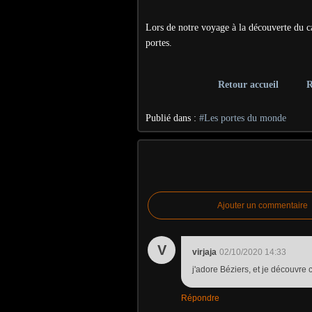
Lors de notre voyage à la découverte du ca
portes.
Retour accueil
R
Publié dans :
#Les portes du monde
Ajouter un commentaire
V
virjaja
02/10/2020 14:33
j'adore Béziers, et je découvre c
Répondre