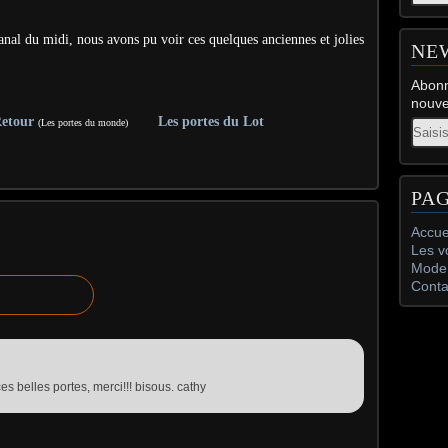
nal du midi, nous avons pu voir ces quelques anciennes et jolies
NE
Abonn
nouve
etour
Les portes du Lot
(Les portes du monde)
Email
PA
Accue
Les v
Mode 
Conta
es belles portes, merci!!! bisous. cathy