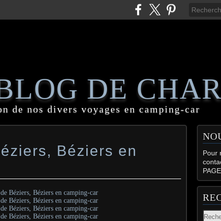
 BLOG DE CHA
on de nos divers voyages en camping-car
NO
éziers, Béziers en
Pour n
conta
PAGE
RE