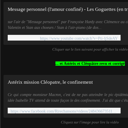
Message personnel (l'amour confiné) - Les Goguettes (en tr
sur l'air de "Message personnel" par Françoise Hardy avec Clémence au ch
Valentin et Stan aux choeurs / Stan à l'air-piano (de dos...
https://www.youtube.com/watch?v=Pti-ljSdeAY
Cliquer sur le lien suivant pour afficher la vidéo
... et Astérix et Cléopâtre revu et corrigé
Astérix mission Cléopatre, le confinement
Ce qui compte monsieur Macron, c'est de ne pas atteindre le pic épidém
idée Isabelle TV attend de toute façon le des confinement. J'ai dit que c'éta
https://www.facebook.com/Rirechansons/videos/2484366735114327/
Cliquez sur l'image pour lire la vidéo