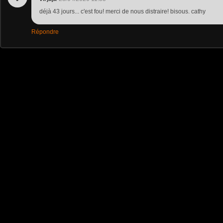
déjà 43 jours... c'est fou! merci de nous distraire! bisous. cathy
Répondre