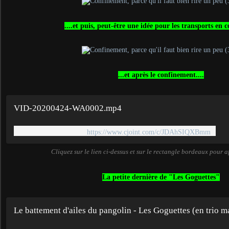
....et puis, peut-être une idée pour les transports en
...et après le confinement....
VID-20200424-WA0002.mp4
https://www.cjoint.com/c/JDAhSIQXBmm
Cliquez sur le lien ci-dessus et sur le rectangle bordeaux pour a
La petite dernière de "Les Goguettes"
Le battement d'ailes du pangolin - Les Goguettes (en trio ma