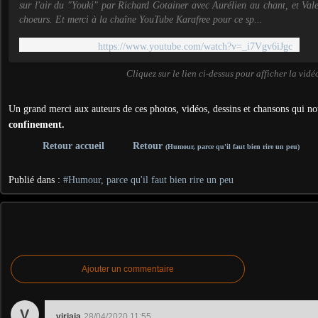
sur l'air du "Youki" par Richard Gotainer avec Aurélien au chant, et Val
choeurs. Et merci à la chaîne YouTube Karafree pour ce sp...
https://www.youtube.com/watch?v=_i7Vgv6iJgc
Cliquez sur le lien ci-dessus pour afficher la vidé
Un grand merci aux auteurs de ces photos, vidéos, dessins et chansons qui no
confinement.
Retour accueil
Retour
(Humour, parce qu'il faut bien rire un peu)
Publié dans :
#Humour, parce qu'il faut bien rire un peu
Ajouter un commentaire
V
virjaja
28/04/2020 11:55