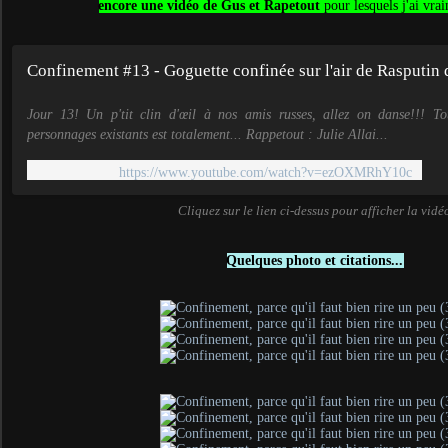
encore une vidéo de Gus et Rapetout
pour lesquels j'ai vra
Confinement #13 - Goguette confinée sur l'air de Rasputi
Jour 13! Un p'tit clin d'œil à nos amis russes, allez on danse!!! T
personnages existants est totalement... Rappetout : Julie Allai...
https://www.youtube.com/watch?v=ezOXMRhY10c
Cliquez sur le lien ci-dessus pour afficher la vidé
Quelques photo et citations...