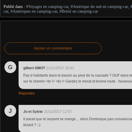
Publié dans :
#Voyages en camping-car
,
#Amérique du sud en camping-car
,
car
,
#Amériques en camping-car
,
#Brésil en camping-car
Ajouter un commentaire
G
gilbert GMOT
21/11/2017 20:31
Pas d habitants dans le bassin au pied de la cascade ? OUF dans le
sur le chemin <br /> <br /> Gardez le moral et bonne route . heure
Répondre
J
Jo et Sylvie
21/11/2017 12:07
Il parait que le serpent se mange.... alors Dominique pas convain
lézard ? ;-)