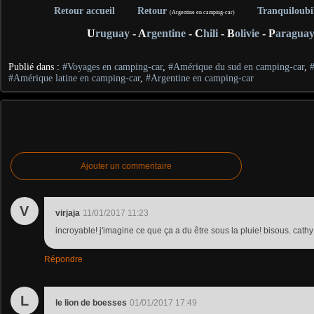
Retour accueil
Retour
Tranquiloubi
(Argentine en camping-car)
U
ruguay
- A
rgentine
- C
hili
- B
olivie
- P
aragua
Publié dans :
#Voyages en camping-car
,
#Amérique du sud en camping-car
,
#Amérique latine en camping-car
,
#Argentine en camping-car
Ajouter un commentaire
V
virjaja
11/01/2017 11:23
incroyable! j'imagine ce que ça a du être sous la pluie! bisous. cathy
Répondre
L
le lion de boesses
01/01/2017 17:49