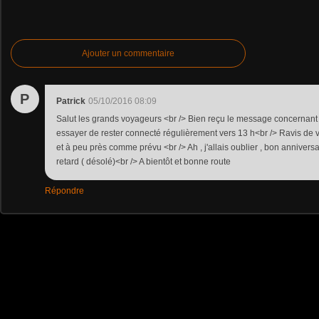
Ajouter un commentaire
P
Patrick
05/10/2016 08:09
Salut les grands voyageurs <br /> Bien reçu le message concernant 
essayer de rester connecté régulièrement vers 13 h<br /> Ravis de v
et à peu près comme prévu <br /> Ah , j'allais oublier , bon anniver
retard ( désolé)<br /> A bientôt et bonne route
Répondre