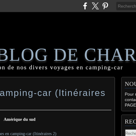
 BLOG DE CHA
on de nos divers voyages en camping-car
NO
mping-car (Itinéraires
Pour n
conta
PAGE
Amérique du sud
RE