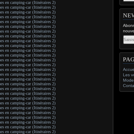
NE
Abonn
nouve
Email
PA
Accue
Les v
Mode 
Conta